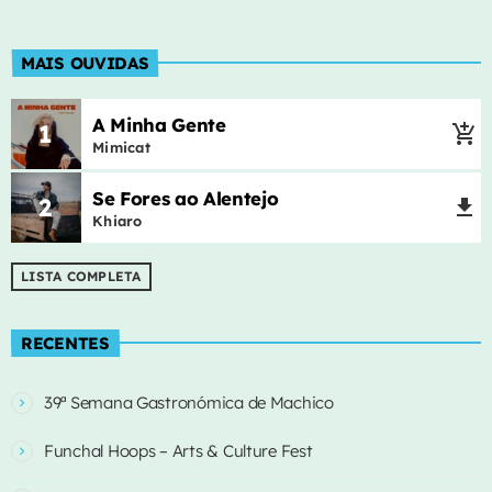
Bom Dia
close
CLUBE FM
MAIS OUVIDAS
Até podes não gostar de falar muito logo de manhã, mas não
dispensas uma boa música. Começamos juntos, às 06:00.
A Minha Gente
1
add_shopping_cart
Mimicat
Se Fores ao Alentejo
2
file_download
Khiaro
LISTA COMPLETA
RECENTES
39ª Semana Gastronómica de Machico
Funchal Hoops – Arts & Culture Fest