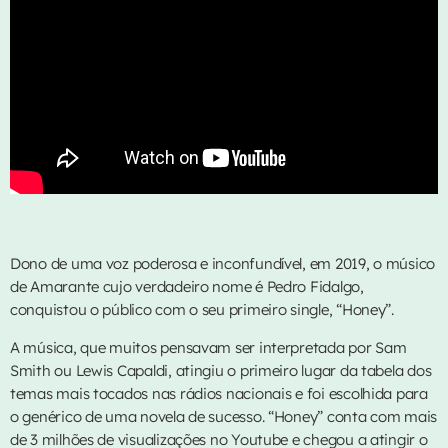
Lola Young
Material Lover
4
add_shopping_cart
SIENNA SPIRO
Nada A Perder
5
add_shopping_cart
David Fonseca
LISTA COMPLETA
Dono de uma voz poderosa e inconfundível, em 2019, o músico
de Amarante cujo verdadeiro nome é Pedro Fidalgo,
conquistou o público com o seu primeiro single, “Honey”.
A música, que muitos pensavam ser interpretada por Sam
Smith ou Lewis Capaldi, atingiu o primeiro lugar da tabela dos
temas mais tocados nas rádios nacionais e foi escolhida para
o genérico de uma novela de sucesso. “Honey” conta com mais
de 3 milhões de visualizações no Youtube e chegou a atingir o