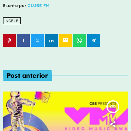
Escrito por
CLUBE FM
NOBLE
email
Post anterior
insert_link