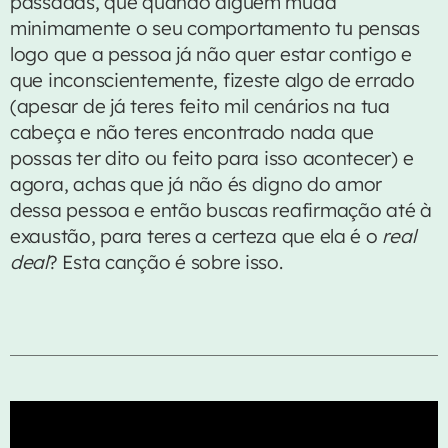
passadas, que quando alguém muda
minimamente o seu comportamento tu pensas
logo que a pessoa já não quer estar contigo e
MANHÃ
que inconscientemente, fizeste algo de errado
(apesar de já teres feito mil cenários na tua
Bom Dia
cabeça e não teres encontrado nada que
more_vert
06:00 - 07:30
possas ter dito ou feito para isso acontecer) e
agora, achas que já não és digno do amor
Bom Dia
close
dessa pessoa e então buscas reafirmação até à
CLUBE FM
exaustão, para teres a certeza que ela é o
real
AS MAIS
deal
? Esta canção é sobre isso.
Até podes não gostar de falar muito logo de manhã,
mas não dispensas uma boa música. Começamos
A Minha Gente
1
add_shopping_cart
juntos, às 06:00.
Mimicat
Se Fores ao Alentejo
2
file_download
Khiaro
From Down Here
3
add_shopping_cart