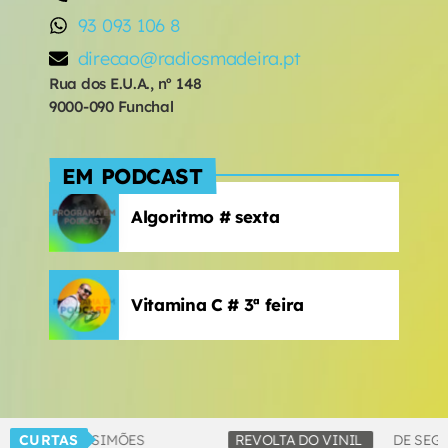
93 093 106 8
direcao@radiosmadeira.pt
Rua dos E.U.A., nº 148
9000-090 Funchal
EM PODCAST
Algoritmo # sexta
Vitamina C # 3ª feira
HUGO SIMÕES
CURTAS
REVOLTA DO VINIL
DE SEGUNDA A SE