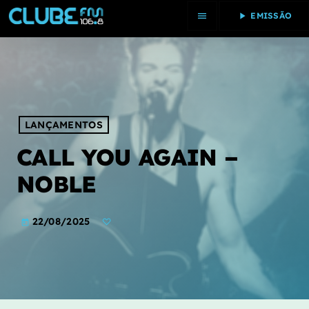
menu
play_arrow
EMISSÃO
close
INÍCIO
PROGRAMAS
LANÇAMENTOS
CALL YOU AGAIN –
PASSOU
NOBLE
20 MAIS
22/08/2025
PODCAST
today
DESTAQUES
PASSATEMPOS