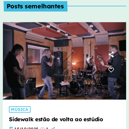
Posts semelhantes
MÚSICA
Sidewalk estão de volta ao estúdio
today
15/10/2025
1