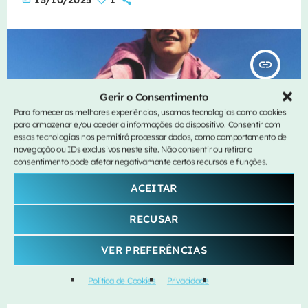
insert_link
Gerir o Consentimento
Para fornecer as melhores experiências, usamos tecnologias como cookies
para armazenar e/ou aceder a informações do dispositivo. Consentir com
essas tecnologias nos permitirá processar dados, como comportamento de
navegação ou IDs exclusivos neste site. Não consentir ou retirar o
consentimento pode afetar negativamante certos recursos e funções.
ACEITAR
RECUSAR
MÚSICA
VER PREFERÊNCIAS
A Little More… Ed Sheeran
Política de Cookies
Privacidade
today
14/08/2025