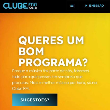
menu
play_arrow
EMISSÃO
close
INÍCIO
QUERES UM
PROGRAMAS
BOM
PASSOU
PROGRAMA?
20 MAIS
Porque a música faz parte de nós, fazemos
tudo para que possas ter sempre o que
PODCAST
procuras. Mais e melhor música por hora, só na
Clube FM.
DESTAQUES
SUGESTÕES?
PASSATEMPOS