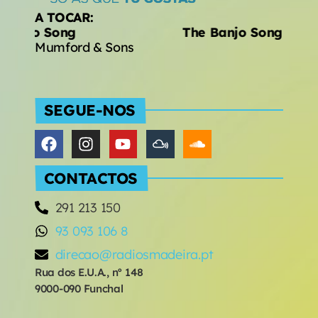
A TOCAR:
njo Song
The Banjo Song
Mumford & Sons
SEGUE-NOS
CONTACTOS
291 213 150
93 093 106 8
direcao@radiosmadeira.pt
Rua dos E.U.A., nº 148
9000-090 Funchal