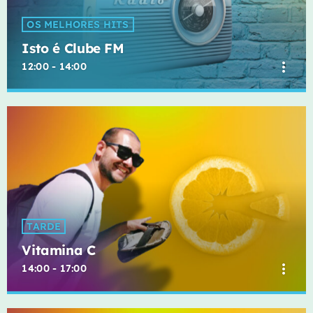
OS MELHORES HITS
Isto é Clube FM
more_vert
12:00 - 14:00
Isto é Clube FM
close
Os Melhores Hits da Cidade
Aqui, podes contar com mais e melhor música por hora!
TARDE
Vitamina C
more_vert
14:00 - 17:00
Vitamina C
close