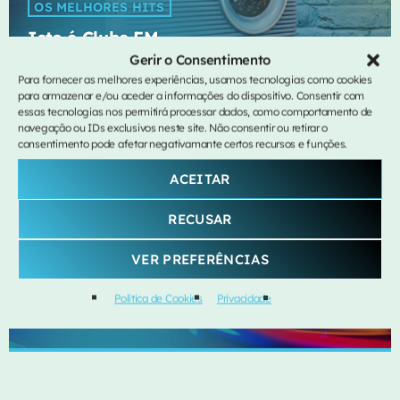
OS MELHORES HITS
Isto é Clube FM
more_vert
Gerir o Consentimento
20:00 - 22:30
Para fornecer as melhores experiências, usamos tecnologias como cookies
para armazenar e/ou aceder a informações do dispositivo. Consentir com
Isto é Clube FM
close
essas tecnologias nos permitirá processar dados, como comportamento de
navegação ou IDs exclusivos neste site. Não consentir ou retirar o
Os Melhores Hits da Cidade
Agora no ar
consentimento pode afetar negativamante certos recursos e funções.
Aqui, podes contar com mais e melhor música por hora!
ACEITAR
RECUSAR
VER PREFERÊNCIAS
CLÁSSICOS
Revolta do Vinil
Política de Cookies
Privacidade
more_vert
22:30 - 00:00
Revolta do Vinil
close
com MIGUEL SOUSA