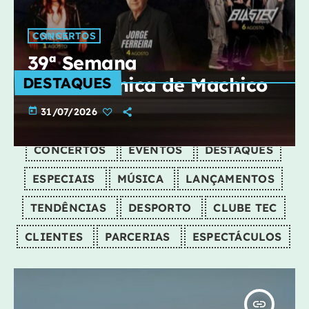
CONCERTOS
39ª Semana
Gastronómica de Machico
DESTAQUES
today
31/07/2026
CONCERTOS
EVENTOS
DESTAQUES
ESPECIAIS
MÚSICA
LANÇAMENTOS
TENDÊNCIAS
DESPORTO
CLUBE TEC
CLIENTES
PARCERIAS
ESPECTÁCULOS
insert_link