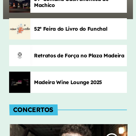
Lola Young
52ª Feira do Livro do Funchal
Machico
Material Lover
4
add_shopping_cart
SIENNA SPIRO
52ª Feira do Livro do Funchal
Nada A Perder
5
add_shopping_cart
David Fonseca
Retratos de Força no Plaza Madeira
LISTA COMPLETA
Madeira Wine Lounge 2025
CONCERTOS