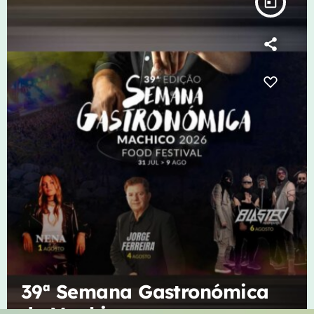
today
39ª Semana Gastronómica