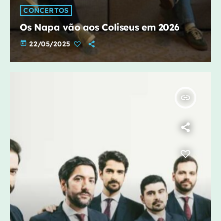
CONCERTOS
Os Napa vão aos Coliseus em 2026
today
22/05/2025
insert_link