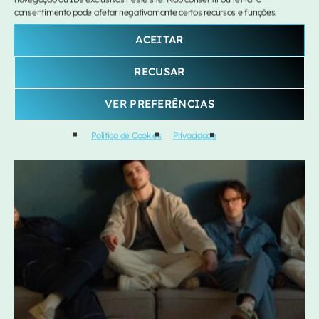
consentimento pode afetar negativamante certos recursos e funções.
ACEITAR
insert_link
RECUSAR
VER PREFERÊNCIAS
Política de Cookies
Privacidade