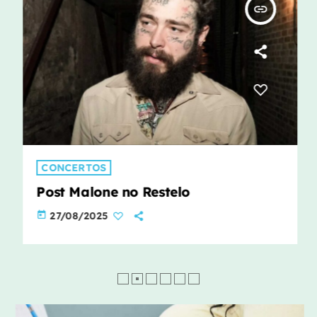
insert_link
CONCERTOS
Post Malone no Restelo
today
27/08/2025