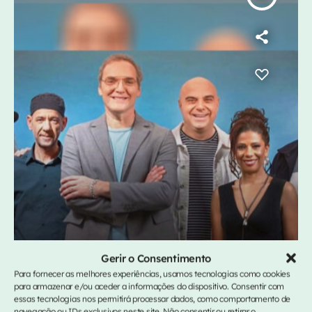
DESTAQUES
Gerir o Consentimento
Para fornecer as melhores experiências, usamos tecnologias como cookies
Delfins 40 Anos
para armazenar e/ou aceder a informações do dispositivo. Consentir com
essas tecnologias nos permitirá processar dados, como comportamento de
today
24/06/2025
navegação ou IDs exclusivos neste site. Não consentir ou retirar o