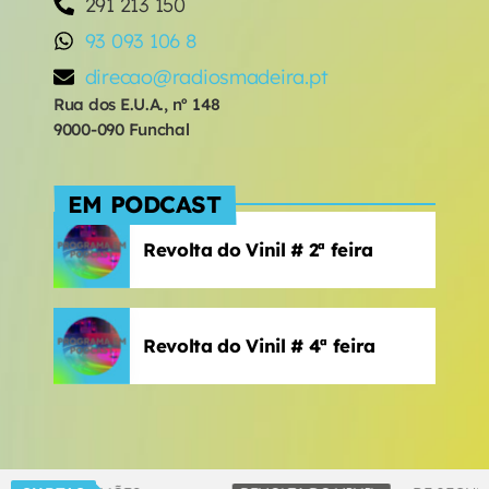
291 213 150
93 093 106 8
direcao@radiosmadeira.pt
Rua dos E.U.A., nº 148
9000-090 Funchal
EM PODCAST
Revolta do Vinil # 2ª feira
Revolta do Vinil # 4ª feira