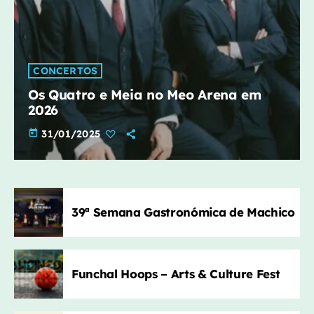
CONCERTOS
Os Quatro e Meia no Meo Arena em
2026
today
31/01/2025
39ª Semana Gastronómica de Machico
Funchal Hoops – Arts & Culture Fest