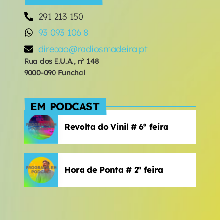
291 213 150
93 093 106 8
direcao@radiosmadeira.pt
Rua dos E.U.A., nº 148
9000-090 Funchal
EM PODCAST
Revolta do Vinil # 6ª feira
Hora de Ponta # 2ª feira