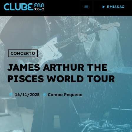
menu
play_arrow
EMISSÃO
close
INÍCIO
PROGRAMAS
CONCERTO
JAMES ARTHUR THE
PASSOU
PISCES WORLD TOUR
20 MAIS
16/11/2025
Campo Pequeno
PODCAST
today
my_location
DESTAQUES
PASSATEMPOS