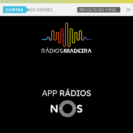
 COM HUGO SIMÕES
CURTAS
REVOLTA DO VINIL
DE SEGUND