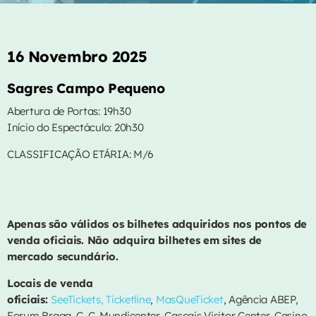
CONTACTOS
16 Novembro 2025
EVENTOS
Sagres Campo Pequeno
VIDEOS
Abertura de Portas: 19h30
EQUIPA
Início do Espectáculo: 20h30
CLASSIFICAÇÃO ETÁRIA: M/6
PUBLICIDADE
CONTACTOS
Apenas são válidos os bilhetes adquiridos nos pontos de
venda oficiais. Não adquira bilhetes em sites de
AGORA NO AR
mercado secundário.
Locais de venda
oficiais:
SeeTickets,
Ticketline
,
MasQueTicket
, Agência ABEP,
Forum Braga, C. C. Mundicenter, Cascais Visitor Center, Casino