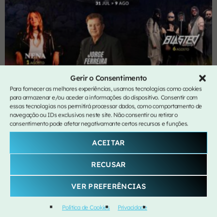
Gerir o Consentimento
CONCERTO
Para fornecer as melhores experiências, usamos tecnologias como cookies
para armazenar e/ou aceder a informações do dispositivo. Consentir com
39ª Semana Gastronómica de Machico
essas tecnologias nos permitirá processar dados, como comportamento de
navegação ou IDs exclusivos neste site. Não consentir ou retirar o
location_on
Machico
consentimento pode afetar negativamante certos recursos e funções.
ACEITAR
RECUSAR
today
VER PREFERÊNCIAS
Política de Cookies
Privacidade