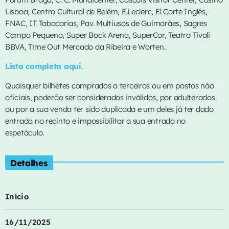
Lisboa, Centro Cultural de Belém, E.Leclerc, El Corte Inglés,
FNAC, IT Tabacarias, Pav. Multiusos de Guimarães, Sagres
Campo Pequeno, Super Bock Arena, SuperCor, Teatro Tivoli
DANCE
BBVA, Time Out Mercado da Ribeira e Worten.
Algoritmo
Lista completa aqui.
more_vert
00:00 - 01:00
Quaisquer bilhetes comprados a terceiros ou em postos não
oficiais, poderão ser considerados inválidos, por adulterados
Algoritmo
close
ou por a sua venda ter sido duplicada e um deles já ter dado
DJ HERNANDEZ
entrada no recinto e impossibilitar a sua entrada no
AS MAIS
espetáculo.
Damos um salto até à pista de dança.
A Minha Gente
1
add_shopping_cart
Detalhes
Mimicat
Se Fores ao Alentejo
2
file_download
Início
Khiaro
From Down Here
16/11/2025
3
add_shopping_cart