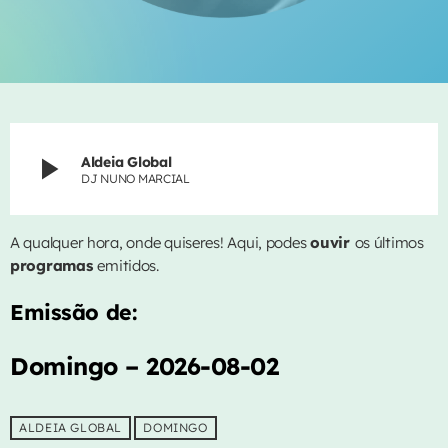
CONTACTOS
EVENTOS
VIDEOS
play_arrow
Aldeia Global
EQUIPA
DJ NUNO MARCIAL
PUBLICIDADE
A qualquer hora, onde quiseres! Aqui, podes
ouvir
os últimos
CONTACTOS
programas
emitidos.
Emissão de:
AGORA NO AR
Domingo – 2026-08-02
ALDEIA GLOBAL
DOMINGO