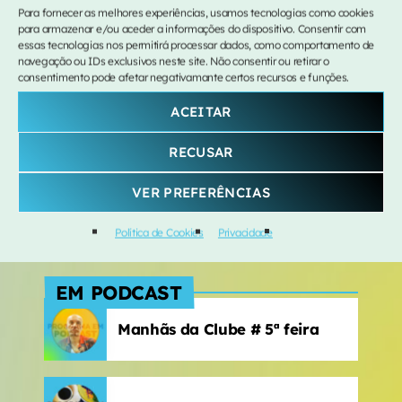
SEGUE-NOS
Lola Young
Para fornecer as melhores experiências, usamos tecnologias como cookies
para armazenar e/ou aceder a informações do dispositivo. Consentir com
Material Lover
essas tecnologias nos permitirá processar dados, como comportamento de
4
add_shopping_cart
navegação ou IDs exclusivos neste site. Não consentir ou retirar o
SIENNA SPIRO
consentimento pode afetar negativamante certos recursos e funções.
CONTACTOS
Nada A Perder
5
add_shopping_cart
ACEITAR
David Fonseca
291 213 150
RECUSAR
93 093 106 8
LISTA COMPLETA
direcao@radiosmadeira.pt
VER PREFERÊNCIAS
Rua dos E.U.A., nº 148
9000-090 Funchal
Política de Cookies
Privacidade
EM PODCAST
Manhãs da Clube # 5ª feira