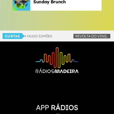
Sunday Brunch
UBE FM, COM HUGO SIMÕES
CURTAS
REVOLTA DO VINIL
DE