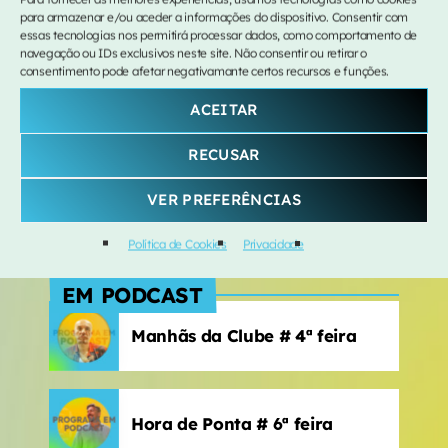
Lola Young
para armazenar e/ou aceder a informações do dispositivo. Consentir com
essas tecnologias nos permitirá processar dados, como comportamento de
Material Lover
4
navegação ou IDs exclusivos neste site. Não consentir ou retirar o
add_shopping_cart
CONTACTOS
SIENNA SPIRO
consentimento pode afetar negativamante certos recursos e funções.
ACEITAR
291 213 150
Nada A Perder
5
add_shopping_cart
David Fonseca
93 093 106 8
RECUSAR
direcao@radiosmadeira.pt
LISTA COMPLETA
VER PREFERÊNCIAS
Rua dos E.U.A., nº 148
9000-090 Funchal
Política de Cookies
Privacidade
EM PODCAST
Manhãs da Clube # 4ª feira
Hora de Ponta # 6ª feira