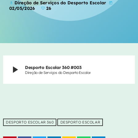
Direção de Serviços do Desporto Escolar
mic
today
CONTACTOS
02/05/2026
26
EVENTOS
VIDEOS
EQUIPA
play_arrow
Desporto Escolar 360 #003
PUBLICIDADE
Direção de Serviços do Desporto Escolar
CONTACTOS
AGORA NO AR
DESPORTO ESCOLAR 360
DESPORTO ESCOLAR