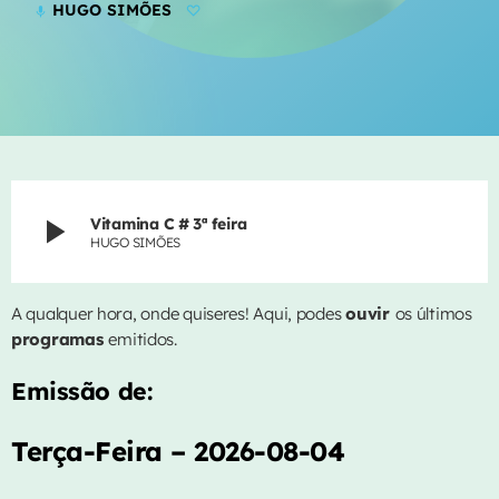
HUGO SIMÕES
mic
CONTACTOS
EVENTOS
VIDEOS
EQUIPA
play_arrow
Vitamina C # 3ª feira
HUGO SIMÕES
PUBLICIDADE
CONTACTOS
A qualquer hora, onde quiseres! Aqui, podes
ouvir
os últimos
programas
emitidos.
AGORA NO AR
Emissão de:
Terça-Feira – 2026-08-04