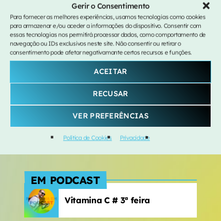
Lola Young
Gerir o Consentimento
Para fornecer as melhores experiências, usamos tecnologias como cookies
SEGUE-NOS
Material Lover
para armazenar e/ou aceder a informações do dispositivo. Consentir com
4
add_shopping_cart
SIENNA SPIRO
essas tecnologias nos permitirá processar dados, como comportamento de
navegação ou IDs exclusivos neste site. Não consentir ou retirar o
consentimento pode afetar negativamante certos recursos e funções.
Nada A Perder
5
add_shopping_cart
CONTACTOS
David Fonseca
ACEITAR
291 213 150
RECUSAR
LISTA COMPLETA
93 093 106 8
VER PREFERÊNCIAS
direcao@radiosmadeira.pt
Rua dos E.U.A., nº 148
Política de Cookies
Privacidade
9000-090 Funchal
EM PODCAST
Vitamina C # 3ª feira