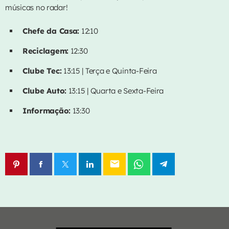
músicas no radar!
CONTACTOS
Chefe da Casa:
12:10
EVENTOS
Reciclagem:
12:30
VIDEOS
Clube Tec:
13:15 | Terça e Quinta-Feira
Clube Auto:
13:15 | Quarta e Sexta-Feira
EQUIPA
Informação:
13:30
PUBLICIDADE
CONTACTOS
email
AGORA NO AR