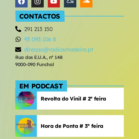
CONTACTOS
291 213 150
93 093 106 8
direcao@radiosmadeira.pt
Rua dos E.U.A., nº 148
9000-090 Funchal
EM PODCAST
Revolta do Vinil # 2ª feira
Hora de Ponta # 3ª feira