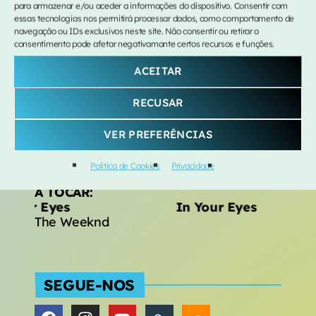
para armazenar e/ou aceder a informações do dispositivo. Consentir com
essas tecnologias nos permitirá processar dados, como comportamento de
Hora de Ponta
close
navegação ou IDs exclusivos neste site. Não consentir ou retirar o
consentimento pode afetar negativamante certos recursos e funções.
com VITOR BRITES
ACEITAR
O regresso a casa passa pelo Plaza Madeira, em Hora de
Ponta.
RECUSAR
VER PREFERÊNCIAS
Política de Cookies
Privacidade
A TOCAR:
 Your Eyes
In Your Eyes
The Weeknd
SEGUE-NOS