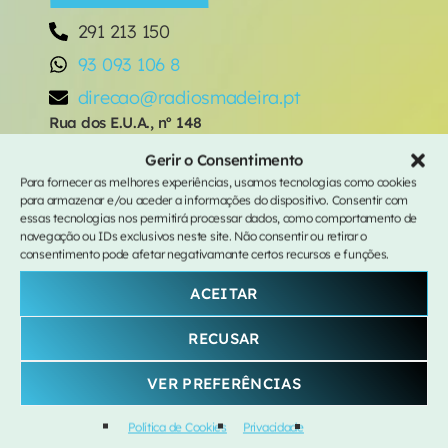
291 213 150
93 093 106 8
TARDE
direcao@radiosmadeira.pt
Vitamina C
Rua dos E.U.A., nº 148
more_vert
14:00 - 17:00
9000-090 Funchal
Gerir o Consentimento
Para fornecer as melhores experiências, usamos tecnologias como cookies
Vitamina C
close
para armazenar e/ou aceder a informações do dispositivo. Consentir com
EM PODCAST
essas tecnologias nos permitirá processar dados, como comportamento de
com HUGO SIMÕES
navegação ou IDs exclusivos neste site. Não consentir ou retirar o
AS MAIS
Manhãs da Clube # 5ª feira
consentimento pode afetar negativamante certos recursos e funções.
Entre as 14:00 e as 17:00 podes contar com uma boa
dose de Vitamina C.
ACEITAR
A Minha Gente
1
add_shopping_cart
Mimicat
RECUSAR
Hora de Ponta # 2ª feira
Se Fores ao Alentejo
2
file_download
VER PREFERÊNCIAS
Khiaro
Política de Cookies
Privacidade
From Down Here
3
add_shopping_cart