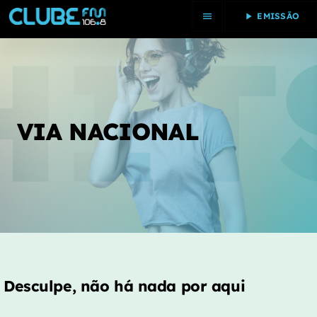
menu
play_arrow
EMISSÃO
close
INÍCIO
VIA NACIONAL
PROGRAMAS
PASSOU
20 MAIS
PODCAST
DESTAQUES
Desculpe, não há nada por aqui
PASSATEMPOS